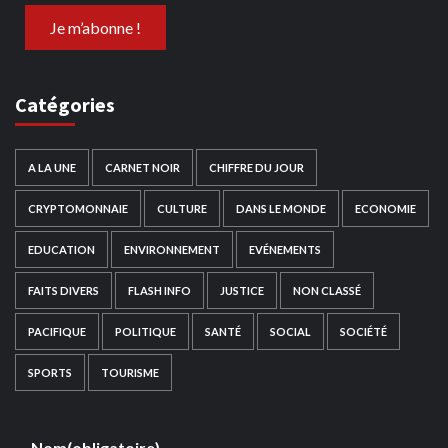
Catégories
A LA UNE
CARNET NOIR
CHIFFRE DU JOUR
CRYPTOMONNAIE
CULTURE
DANS LE MONDE
ECONOMIE
EDUCATION
ENVIRONNEMENT
EVÉNEMENTS
FAITS DIVERS
FLASH INFO
JUSTICE
NON CLASSÉ
PACIFIQUE
POLITIQUE
SANTÉ
SOCIAL
SOCIÉTÉ
SPORTS
TOURISME
Nom
(obligatoire)