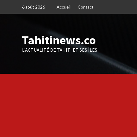
Skip
6 août 2026
Accueil
Contact
to
content
Tahitinews.co
L'ACTUALITÉ DE TAHITI ET SES ÎLES