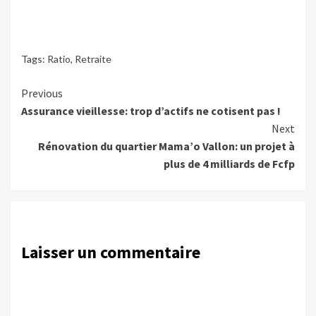
Tags:
Ratio
,
Retraite
Continue
Previous
Assurance vieillesse: trop d’actifs ne cotisent pas !
Reading
Next
Rénovation du quartier Mama’o Vallon: un projet à
plus de 4 milliards de Fcfp
Laisser un commentaire