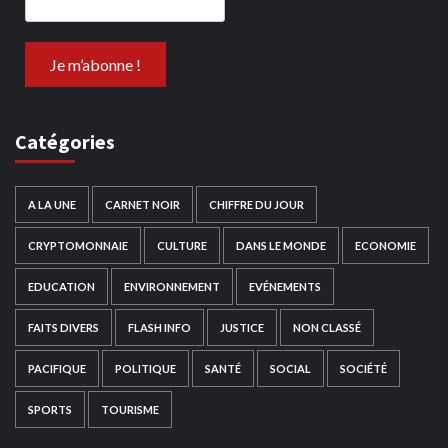
Catégories
A LA UNE
CARNET NOIR
CHIFFRE DU JOUR
CRYPTOMONNAIE
CULTURE
DANS LE MONDE
ECONOMIE
EDUCATION
ENVIRONNEMENT
EVÉNEMENTS
FAITS DIVERS
FLASH INFO
JUSTICE
NON CLASSÉ
PACIFIQUE
POLITIQUE
SANTÉ
SOCIAL
SOCIÉTÉ
SPORTS
TOURISME