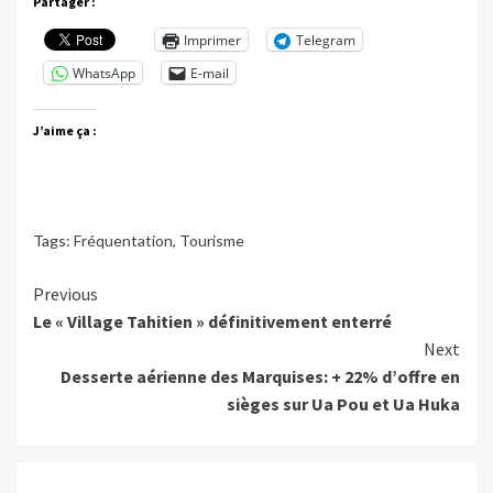
Partager :
Imprimer
Telegram
WhatsApp
E-mail
J’aime ça :
Tags:
Fréquentation
,
Tourisme
Continue
Previous
Le « Village Tahitien » définitivement enterré
Reading
Next
Desserte aérienne des Marquises: + 22% d’offre en
sièges sur Ua Pou et Ua Huka