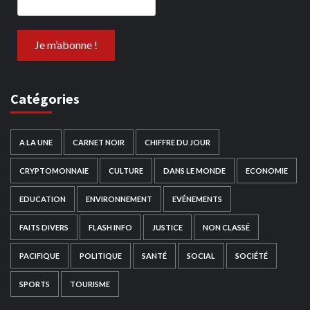
Catégories
A LA UNE
CARNET NOIR
CHIFFRE DU JOUR
CRYPTOMONNAIE
CULTURE
DANS LE MONDE
ECONOMIE
EDUCATION
ENVIRONNEMENT
EVÉNEMENTS
FAITS DIVERS
FLASH INFO
JUSTICE
NON CLASSÉ
PACIFIQUE
POLITIQUE
SANTÉ
SOCIAL
SOCIÉTÉ
SPORTS
TOURISME