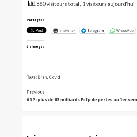
680 visiteurs total
, 1 visiteurs aujourd'hui
Partager :
Imprimer
Telegram
WhatsApp
J’aime ça :
Tags:
Bilan
,
Covid
Continue
Previous
ADP: plus de 63 milliards Fcfp de pertes au 1er se
Reading