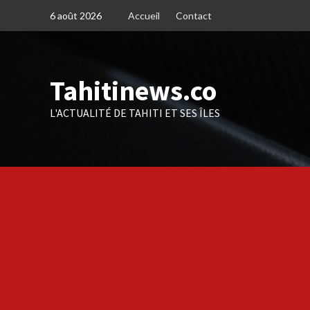
Skip
6 août 2026
Accueil
Contact
to
content
Tahitinews.co
L'ACTUALITÉ DE TAHITI ET SES ÎLES