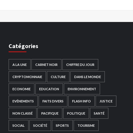
Catégories
A LA UNE
CARNET NOIR
CHIFFRE DU JOUR
CRYPTOMONNAIE
CULTURE
DANS LE MONDE
ECONOMIE
EDUCATION
ENVIRONNEMENT
EVÉNEMENTS
FAITS DIVERS
FLASH INFO
JUSTICE
NON CLASSÉ
PACIFIQUE
POLITIQUE
SANTÉ
SOCIAL
SOCIÉTÉ
SPORTS
TOURISME