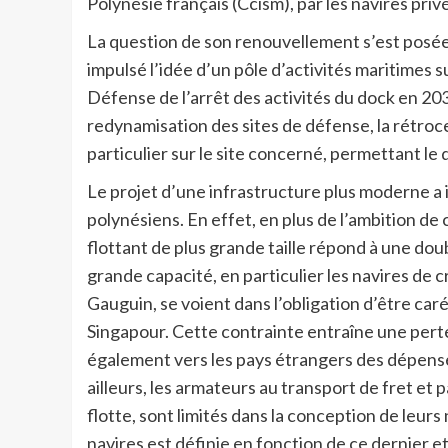
Polynésie français (Ccism), par les navires priv
La question de son renouvellement s’est posé
impulsé l’idée d’un pôle d’activités maritimes s
Défense de l’arrêt des activités du dock en 203
redynamisation des sites de défense, la rétroce
particulier sur le site concerné, permettant le
Le projet d’une infrastructure plus moderne a
polynésiens. En effet, en plus de l’ambition de 
flottant de plus grande taille répond à une dou
grande capacité, en particulier les navires de c
Gauguin, se voient dans l’obligation d’être car
Singapour. Cette contrainte entraîne une perte
également vers les pays étrangers des dépenses 
ailleurs, les armateurs au transport de fret et
flotte, sont limités dans la conception de leurs n
navires est définie en fonction de ce dernier e