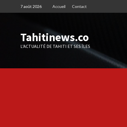
Skip
7 août 2026
Accueil
Contact
to
content
Tahitinews.co
L'ACTUALITÉ DE TAHITI ET SES ÎLES