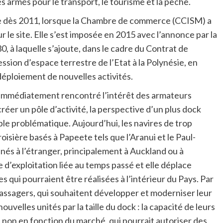
és armés pour le transport, le tourisme et la pêche.
e dès 2011, lorsque la Chambre de commerce (CCISM) a
ur le site. Elle s’est imposée en 2015 avec l’annonce par la
0, à laquelle s’ajoute, dans le cadre du Contrat de
ssion d’espace terrestre de l’Etat à la Polynésie, en
 déploiement de nouvelles activités.
 immédiatement rencontré l’intérêt des armateurs
créer un pôle d’activité, la perspective d’un plus dock
ble problématique. Aujourd’hui, les navires de trop
roisière basés à Papeete tels que l’Aranui et le Paul-
énés à l’étranger, principalement à Auckland ou à
 d’exploitation liée au temps passé et elle déplace
qui pourraient être réalisées à l’intérieur du Pays. Par
 passagers, qui souhaitent développer et moderniser leur
ouvelles unités par la taille du dock : la capacité de leurs
t non en fonction du marché, qui pourrait autoriser des