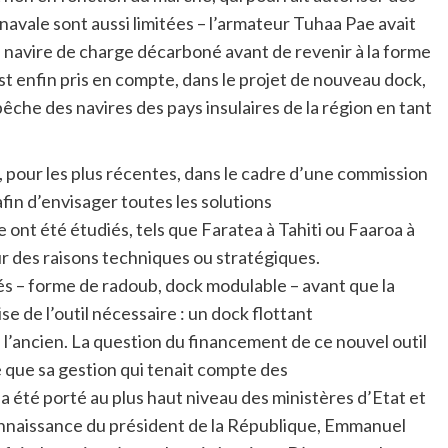
 navale sont aussi limitées – l’armateur Tuhaa Pae avait
 navire de charge décarboné avant de revenir à la forme
t enfin pris en compte, dans le projet de nouveau dock,
e pêche des navires des pays insulaires de la région en tant
 pour les plus récentes, dans le cadre d’une commission
in d’envisager toutes les solutions
e ont été étudiés, tels que Faratea à Tahiti ou Faaroa à
ur des raisons techniques ou stratégiques.
s – forme de radoub, dock modulable – avant que la
e de l’outil nécessaire : un dock flottant
 l’ancien. La question du financement de ce nouvel outil
e que sa gestion qui tenait compte des
 a été porté au plus haut niveau des ministères d’Etat et
 connaissance du président de la République, Emmanuel