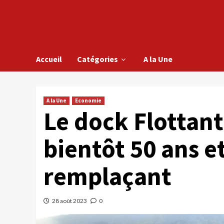
Accueil
Catégories
A la Une
A la Une
Economie
Le dock Flottan
bientôt 50 ans e
remplaçant
28 août 2023
0