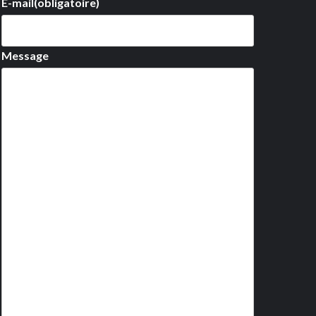
E-mail
(obligatoire)
Message