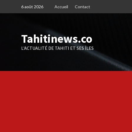
Skip
6 août 2026
Accueil
Contact
to
content
Tahitinews.co
L'ACTUALITÉ DE TAHITI ET SES ÎLES