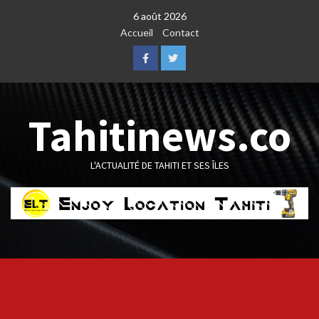
Skip
6 août 2026
to
Accueil
Contact
content
Facebook
Twitter
Tahitinews.co
L'ACTUALITÉ DE TAHITI ET SES ÎLES