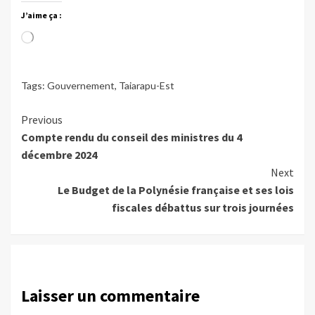
J’aime ça :
Chargement…
Tags:
Gouvernement
,
Taiarapu-Est
Continue
Previous
Compte rendu du conseil des ministres du 4
Reading
décembre 2024
Next
Le Budget de la Polynésie française et ses lois
fiscales débattus sur trois journées
Laisser un commentaire