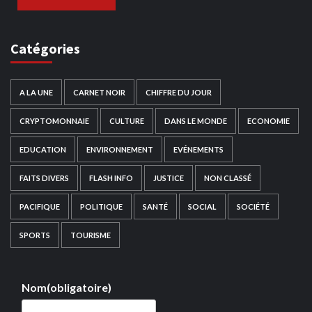
Catégories
A LA UNE
CARNET NOIR
CHIFFRE DU JOUR
CRYPTOMONNAIE
CULTURE
DANS LE MONDE
ECONOMIE
EDUCATION
ENVIRONNEMENT
EVÉNEMENTS
FAITS DIVERS
FLASH INFO
JUSTICE
NON CLASSÉ
PACIFIQUE
POLITIQUE
SANTÉ
SOCIAL
SOCIÉTÉ
SPORTS
TOURISME
Nom
(obligatoire)