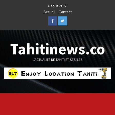
Skip
6 août 2026
to
Accueil
Contact
content
Facebook
Twitter
Tahitinews.co
L'ACTUALITÉ DE TAHITI ET SES ÎLES