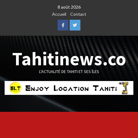
Skip
8 août 2026
to
Accueil
Contact
content
Facebook
Twitter
Tahitinews.co
L'ACTUALITÉ DE TAHITI ET SES ÎLES