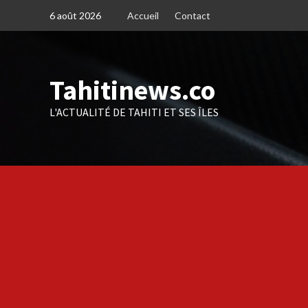
Skip
6 août 2026
Accueil
Contact
to
content
Tahitinews.co
L'ACTUALITÉ DE TAHITI ET SES ÎLES