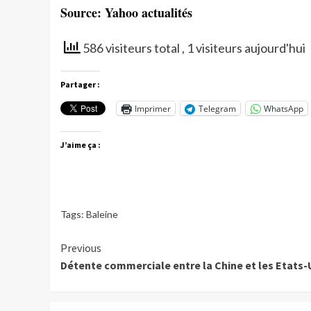
Source: Yahoo actualités
586 visiteurs total
, 1 visiteurs aujourd'hui
Partager :
Imprimer
Telegram
WhatsApp
J’aime ça :
Tags:
Baleine
Continue
Previous
Détente commerciale entre la Chine et les Etats-
Reading