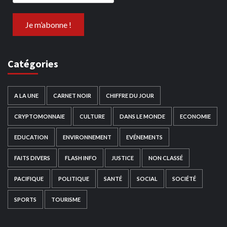
Catégories
A LA UNE
CARNET NOIR
CHIFFRE DU JOUR
CRYPTOMONNAIE
CULTURE
DANS LE MONDE
ECONOMIE
EDUCATION
ENVIRONNEMENT
EVÉNEMENTS
FAITS DIVERS
FLASH INFO
JUSTICE
NON CLASSÉ
PACIFIQUE
POLITIQUE
SANTÉ
SOCIAL
SOCIÉTÉ
SPORTS
TOURISME