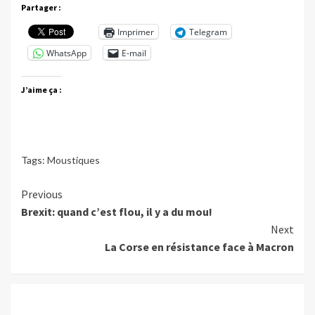
Partager :
Imprimer
Telegram
WhatsApp
E-mail
J’aime ça :
Tags:
Moustiques
Continue
Previous
Brexit: quand c’est flou, il y a du mou!
Reading
Next
La Corse en résistance face à Macron