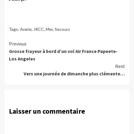
Tags:
Avarie
,
JRCC
,
Mer
,
Secours
Continue
Previous
Grosse frayeur à bord d’un vol Air France Papeete-
Reading
Los Angeles
Next
Vers une journée de dimanche plus clémente…
Laisser un commentaire