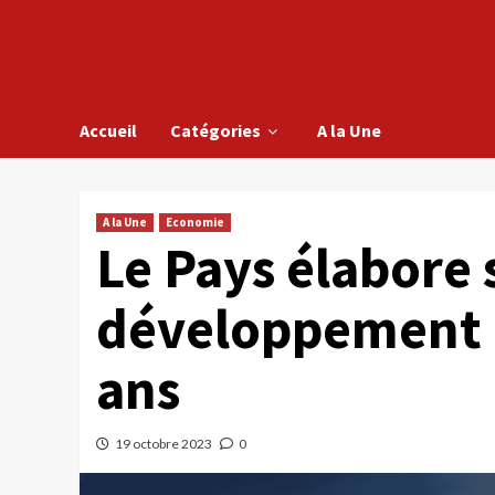
Accueil
Catégories
A la Une
A la Une
Economie
Le Pays élabore 
développement 
ans
19 octobre 2023
0