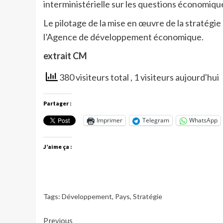
interministérielle sur les questions économique
Le pilotage de la mise en œuvre de la straté
l’Agence de développement économique.
extrait CM
380 visiteurs total
, 1 visiteurs aujourd'hui
Partager :
Imprimer
Telegram
WhatsApp
J’aime ça :
Tags:
Développement
,
Pays
,
Stratégie
Continue
Previous