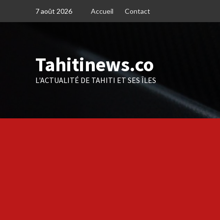
Skip
7 août 2026
Accueil
Contact
to
content
Tahitinews.co
L'ACTUALITÉ DE TAHITI ET SES ÎLES