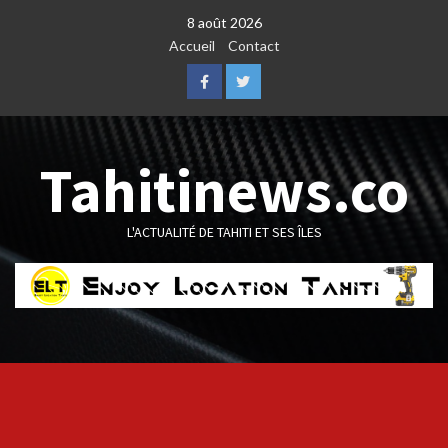
Skip
8 août 2026
to
Accueil
Contact
content
Facebook
Twitter
Tahitinews.co
L'ACTUALITÉ DE TAHITI ET SES ÎLES