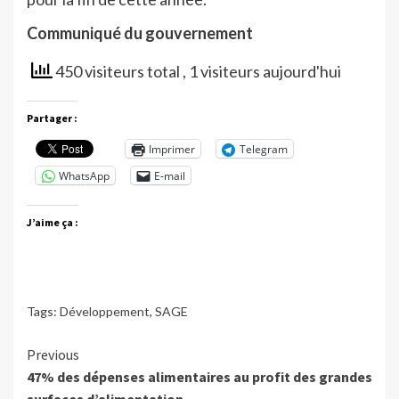
Communiqué du gouvernement
450 visiteurs total
, 1 visiteurs aujourd'hui
Partager :
Imprimer
Telegram
WhatsApp
E-mail
J’aime ça :
Tags:
Développement
,
SAGE
Continue
Previous
47% des dépenses alimentaires au profit des grandes
Reading