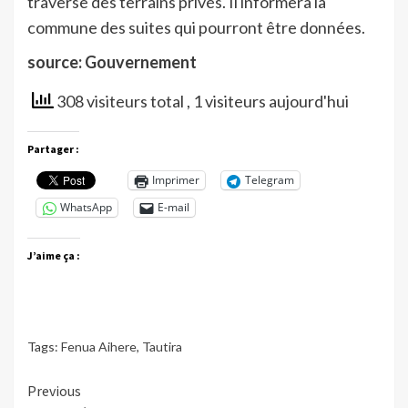
traverse des terrains privés. Il informera la
commune des suites qui pourront être données.
source: Gouvernement
308 visiteurs total
, 1 visiteurs aujourd'hui
Partager :
Imprimer
Telegram
WhatsApp
E-mail
J’aime ça :
Tags:
Fenua Aihere
,
Tautira
Continue
Previous