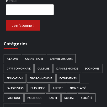
E-mail
*
Catégories
A LA UNE
CARNET NOIR
CHIFFRE DU JOUR
CRYPTOMONNAIE
CULTURE
DANS LE MONDE
ECONOMIE
EDUCATION
ENVIRONNEMENT
EVÉNEMENTS
FAITS DIVERS
FLASH INFO
JUSTICE
NON CLASSÉ
PACIFIQUE
POLITIQUE
SANTÉ
SOCIAL
SOCIÉTÉ