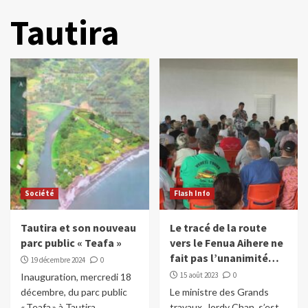
Tautira
Société
Flash Info
Tautira et son nouveau
Le tracé de la route
parc public « Teafa »
vers le Fenua Aihere ne
fait pas l’unanimité…
19 décembre 2024
0
15 août 2023
0
Inauguration, mercredi 18
décembre, du parc public
Le ministre des Grands
« Teafa » à Tautira
travaux, Jordy Chan, s’est