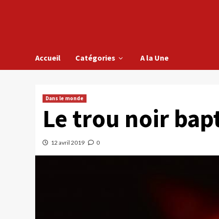
Accueil
Catégories
A la Une
Dans le monde
Le trou noir bap
12 avril 2019
0