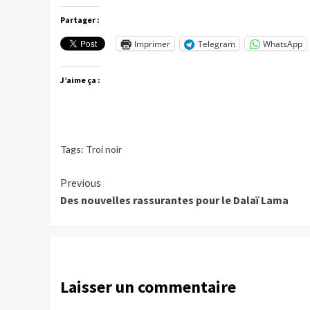
Partager :
Imprimer
Telegram
WhatsApp
J’aime ça :
Tags:
Troi noir
Continue
Previous
Des nouvelles rassurantes pour le Dalaï Lama
Reading
Laisser un commentaire