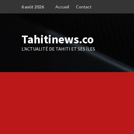
Skip
6 août 2026
Accueil
Contact
to
content
Tahitinews.co
L'ACTUALITÉ DE TAHITI ET SES ÎLES