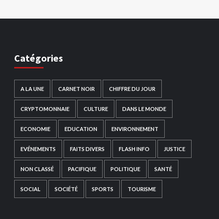
Catégories
A LA UNE
CARNET NOIR
CHIFFRE DU JOUR
CRYPTOMONNAIE
CULTURE
DANS LE MONDE
ECONOMIE
EDUCATION
ENVIRONNEMENT
EVÉNEMENTS
FAITS DIVERS
FLASH INFO
JUSTICE
NON CLASSÉ
PACIFIQUE
POLITIQUE
SANTÉ
SOCIAL
SOCIÉTÉ
SPORTS
TOURISME