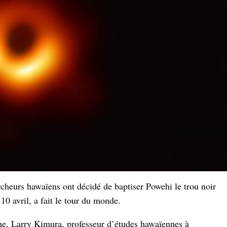
ercheurs hawaïens ont décidé de baptiser Powehi le trou noir
0 avril, a fait le tour du monde.
ne, Larry Kimura, professeur d’études hawaïennes à