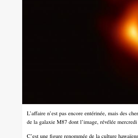
L’affaire n’est pas encore entérinée, mais des ch
de la galaxie M87 dont l’image, révélée mercredi 1
C’est une figure renommée de la culture hawaïen