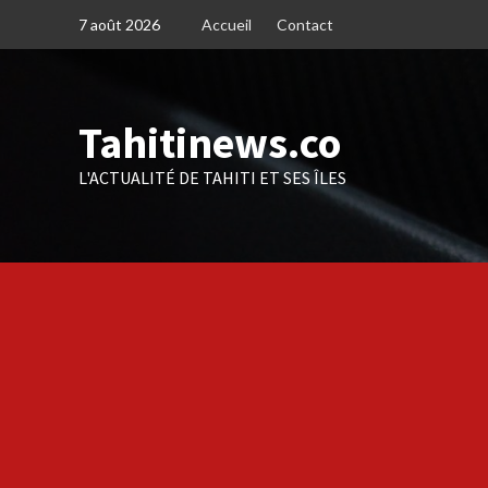
Skip
7 août 2026
Accueil
Contact
to
content
Tahitinews.co
L'ACTUALITÉ DE TAHITI ET SES ÎLES