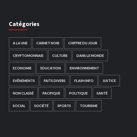
Catégories
A LA UNE
CARNET NOIR
CHIFFRE DU JOUR
CRYPTOMONNAIE
CULTURE
DANS LE MONDE
ECONOMIE
EDUCATION
ENVIRONNEMENT
EVÉNEMENTS
FAITS DIVERS
FLASH INFO
JUSTICE
NON CLASSÉ
PACIFIQUE
POLITIQUE
SANTÉ
SOCIAL
SOCIÉTÉ
SPORTS
TOURISME