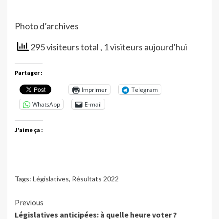
Photo d’archives
295 visiteurs total
, 1 visiteurs aujourd'hui
Partager :
Imprimer
Telegram
WhatsApp
E-mail
J’aime ça :
Tags:
Législatives
,
Résultats 2022
Continue
Previous
Législatives anticipées: à quelle heure voter ?