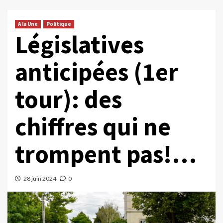
A la Une
Politique
Législatives
anticipées (1er
tour): des
chiffres qui ne
trompent pas!…
28 juin 2024
0