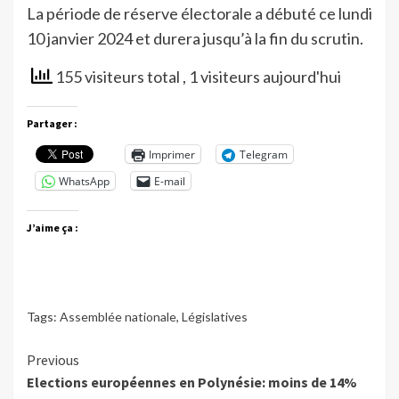
La période de réserve électorale a débuté ce lundi
10 janvier 2024 et durera jusqu’à la fin du scrutin.
155 visiteurs total
, 1 visiteurs aujourd'hui
Partager :
Imprimer
Telegram
WhatsApp
E-mail
J’aime ça :
Tags:
Assemblée nationale
,
Législatives
Continue
Previous
Elections européennes en Polynésie: moins de 14%
Reading