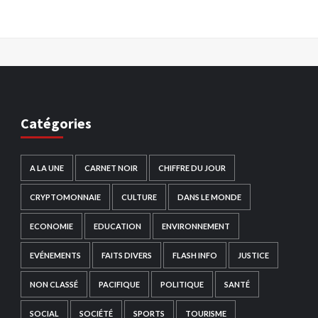
Catégories
A LA UNE
CARNET NOIR
CHIFFRE DU JOUR
CRYPTOMONNAIE
CULTURE
DANS LE MONDE
ECONOMIE
EDUCATION
ENVIRONNEMENT
EVÉNEMENTS
FAITS DIVERS
FLASH INFO
JUSTICE
NON CLASSÉ
PACIFIQUE
POLITIQUE
SANTÉ
SOCIAL
SOCIÉTÉ
SPORTS
TOURISME