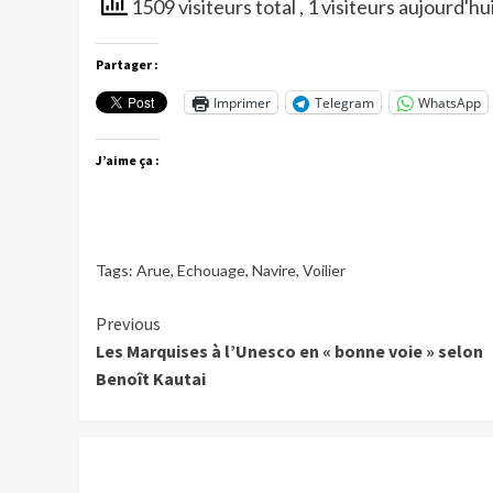
1509 visiteurs total
, 1 visiteurs aujourd'hu
Partager :
Imprimer
Telegram
WhatsApp
J’aime ça :
Tags:
Arue
,
Echouage
,
Navire
,
Voilier
Continue
Previous
Les Marquises à l’Unesco en « bonne voie » selon
Reading
Benoît Kautai