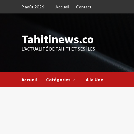
Skip
9 août 2026
Accueil
Contact
to
content
Tahitinews.co
L'ACTUALITÉ DE TAHITI ET SES ÎLES
Accueil
Catégories
A la Une