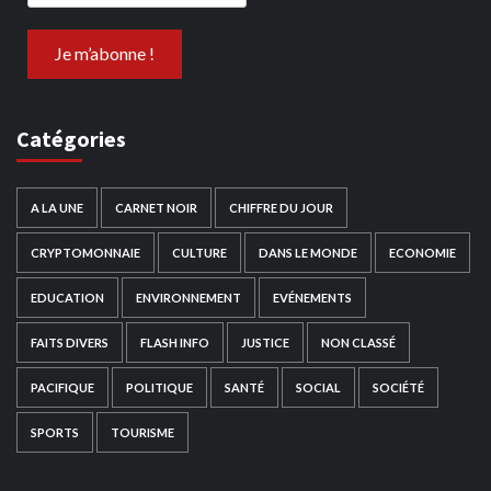
Catégories
A LA UNE
CARNET NOIR
CHIFFRE DU JOUR
CRYPTOMONNAIE
CULTURE
DANS LE MONDE
ECONOMIE
EDUCATION
ENVIRONNEMENT
EVÉNEMENTS
FAITS DIVERS
FLASH INFO
JUSTICE
NON CLASSÉ
PACIFIQUE
POLITIQUE
SANTÉ
SOCIAL
SOCIÉTÉ
SPORTS
TOURISME