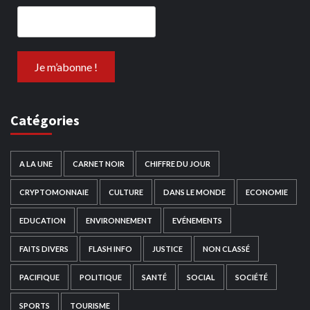
Catégories
A LA UNE
CARNET NOIR
CHIFFRE DU JOUR
CRYPTOMONNAIE
CULTURE
DANS LE MONDE
ECONOMIE
EDUCATION
ENVIRONNEMENT
EVÉNEMENTS
FAITS DIVERS
FLASH INFO
JUSTICE
NON CLASSÉ
PACIFIQUE
POLITIQUE
SANTÉ
SOCIAL
SOCIÉTÉ
SPORTS
TOURISME