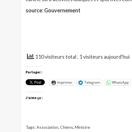
source: Gouvernement
110 visiteurs total
, 1 visiteurs aujourd'hui
Partager :
Imprimer
Telegram
WhatsApp
J’aime ça :
Tags:
Association
,
Chiens
,
Ministre