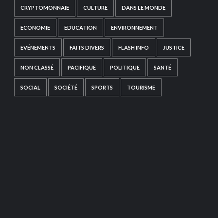
CRYPTOMONNAIE
CULTURE
DANS LE MONDE
ECONOMIE
EDUCATION
ENVIRONNEMENT
EVÉNEMENTS
FAITS DIVERS
FLASH INFO
JUSTICE
NON CLASSÉ
PACIFIQUE
POLITIQUE
SANTÉ
SOCIAL
SOCIÉTÉ
SPORTS
TOURISME