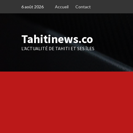
Skip
6 août 2026
Accueil
Contact
to
content
Tahitinews.co
L'ACTUALITÉ DE TAHITI ET SES ÎLES