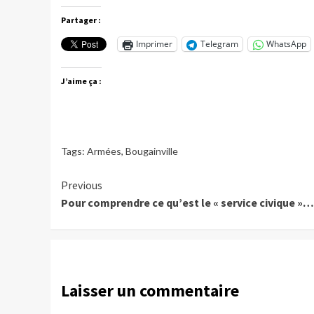
Partager :
Imprimer
Telegram
WhatsApp
J’aime ça :
Tags:
Armées
,
Bougainville
Continue
Previous
Pour comprendre ce qu’est le « service civique »…
Reading
Laisser un commentaire