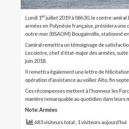
er
Lundi 1
juillet 2019 à 06h30, le contre-amir
armées en Polynésie française, présidera une c
outre-mer (BSAOM) Bougainville, stationné en 
L’amiral remettra un témoignage de satisfactio
Lecointre, chef d’état-major des armées, suite
juin 2018.
Il remettra également une lettre de félicitations
opération d’assistance au voilier Aïto, fin se
Ces récompenses mettent à l’honneur les Forc
manière remarquable au quotidien dans leurs m
Note: Armées
683 visiteurs total
, 1 visiteurs aujourd'hui