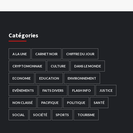
Catégories
A LA UNE
CARNET NOIR
CHIFFRE DU JOUR
CRYPTOMONNAIE
CULTURE
DANS LE MONDE
ECONOMIE
EDUCATION
ENVIRONNEMENT
EVÉNEMENTS
FAITS DIVERS
FLASH INFO
JUSTICE
NON CLASSÉ
PACIFIQUE
POLITIQUE
SANTÉ
SOCIAL
SOCIÉTÉ
SPORTS
TOURISME