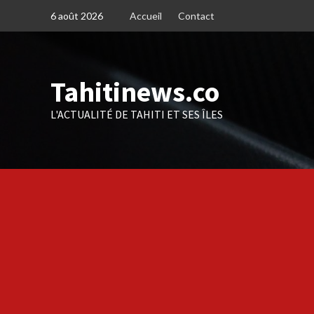
Skip
6 août 2026
Accueil
Contact
to
content
Tahitinews.co
L'ACTUALITÉ DE TAHITI ET SES ÎLES