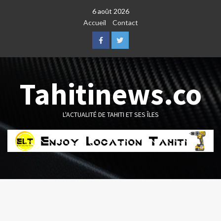
Skip
6 août 2026
to
Accueil
Contact
content
Facebook
Twitter
Tahitinews.co
L'ACTUALITÉ DE TAHITI ET SES ÎLES