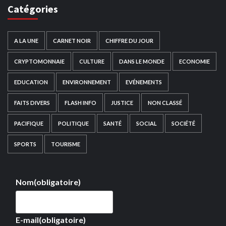
Catégories
A LA UNE
CARNET NOIR
CHIFFRE DU JOUR
CRYPTOMONNAIE
CULTURE
DANS LE MONDE
ECONOMIE
EDUCATION
ENVIRONNEMENT
EVÉNEMENTS
FAITS DIVERS
FLASH INFO
JUSTICE
NON CLASSÉ
PACIFIQUE
POLITIQUE
SANTÉ
SOCIAL
SOCIÉTÉ
SPORTS
TOURISME
Nom
(obligatoire)
E-mail
(obligatoire)