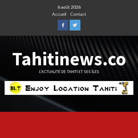
Skip
6 août 2026
to
Accueil
Contact
content
Facebook
Twitter
Tahitinews.co
L'ACTUALITÉ DE TAHITI ET SES ÎLES