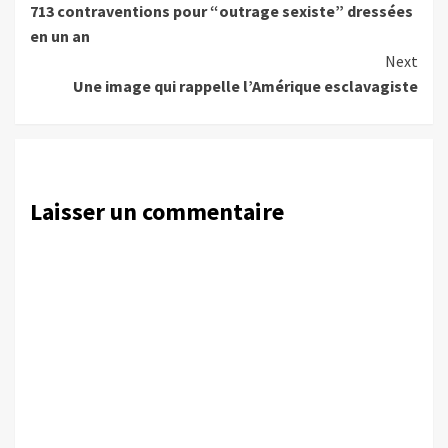
713 contraventions pour “outrage sexiste” dressées
Reading
en un an
Next
Une image qui rappelle l’Amérique esclavagiste
Laisser un commentaire