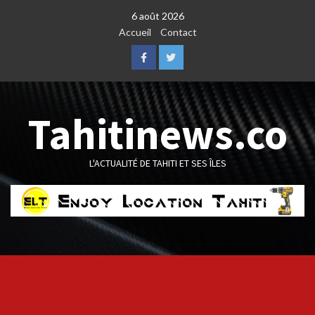
Skip
6 août 2026
to
Accueil
Contact
content
Facebook
Twitter
Tahitinews.co
L'ACTUALITÉ DE TAHITI ET SES ÎLES