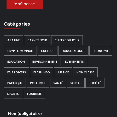
Catégories
A LA UNE
CARNET NOIR
CHIFFRE DU JOUR
CRYPTOMONNAIE
CULTURE
DANS LE MONDE
ECONOMIE
EDUCATION
ENVIRONNEMENT
EVÉNEMENTS
FAITS DIVERS
FLASH INFO
JUSTICE
NON CLASSÉ
PACIFIQUE
POLITIQUE
SANTÉ
SOCIAL
SOCIÉTÉ
SPORTS
TOURISME
Nom
(obligatoire)