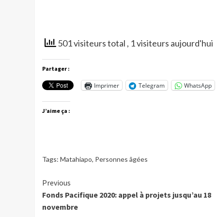
501 visiteurs total
, 1 visiteurs aujourd'hui
Partager :
Imprimer
Telegram
WhatsApp
J’aime ça :
Tags:
Matahiapo
,
Personnes âgées
Continue
Previous
Fonds Pacifique 2020: appel à projets jusqu’au 18
Reading
novembre