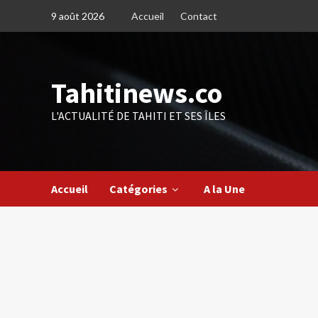
Skip
9 août 2026
Accueil
Contact
to
content
Tahitinews.co
L'ACTUALITÉ DE TAHITI ET SES ÎLES
Accueil
Catégories
A la Une