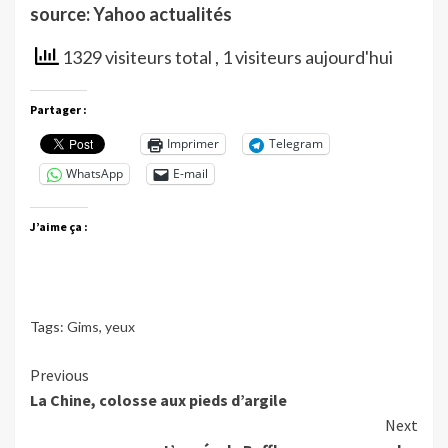
source: Yahoo actualités
1329 visiteurs total
, 1 visiteurs aujourd'hui
Partager :
Imprimer
Telegram
WhatsApp
E-mail
J’aime ça :
Tags:
Gims
,
yeux
Continue
Previous
La Chine, colosse aux pieds d’argile
Reading
Next