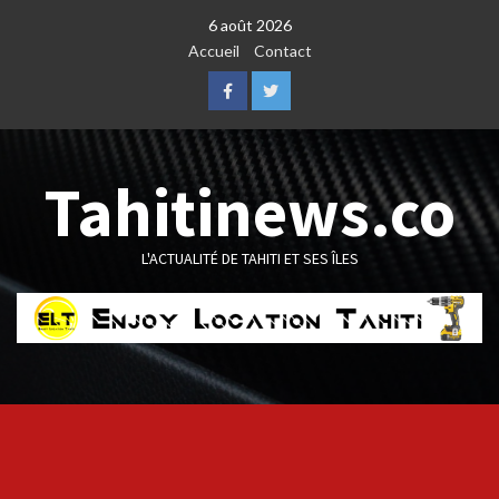
Skip
6 août 2026
to
Accueil
Contact
content
Facebook
Twitter
Tahitinews.co
L'ACTUALITÉ DE TAHITI ET SES ÎLES