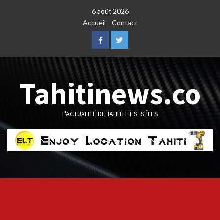
Skip
6 août 2026
to
Accueil
Contact
content
Facebook
Twitter
Tahitinews.co
L'ACTUALITÉ DE TAHITI ET SES ÎLES