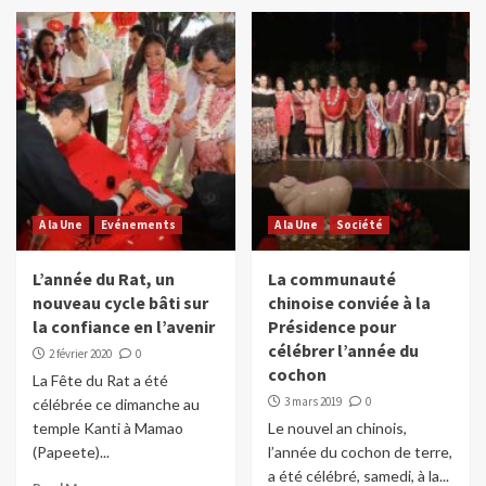
A la Une
Evénements
A la Une
Société
L’année du Rat, un
La communauté
nouveau cycle bâti sur
chinoise conviée à la
la confiance en l’avenir
Présidence pour
célébrer l’année du
2 février 2020
0
cochon
La Fête du Rat a été
3 mars 2019
0
célébrée ce dimanche au
temple Kanti à Mamao
Le nouvel an chinois,
(Papeete)...
l’année du cochon de terre,
a été célébré, samedi, à la...