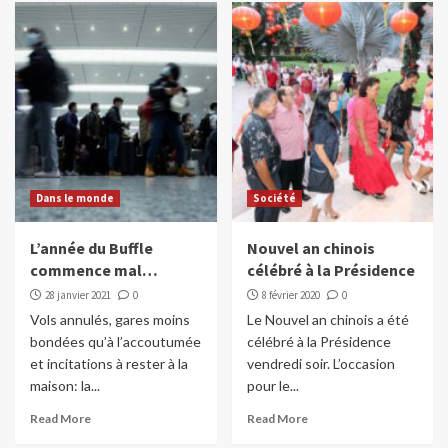
Dans le monde
Société
L’année du Buffle
Nouvel an chinois
commence mal…
célébré à la Présidence
28 janvier 2021
0
8 février 2020
0
Vols annulés, gares moins
Le Nouvel an chinois a été
bondées qu’à l’accoutumée
célébré à la Présidence
et incitations à rester à la
vendredi soir. L’occasion
maison: la...
pour le...
Read More
Read More