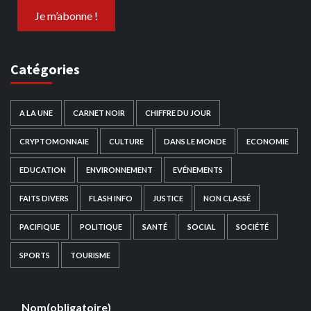
Catégories
A LA UNE
CARNET NOIR
CHIFFRE DU JOUR
CRYPTOMONNAIE
CULTURE
DANS LE MONDE
ECONOMIE
EDUCATION
ENVIRONNEMENT
EVÉNEMENTS
FAITS DIVERS
FLASH INFO
JUSTICE
NON CLASSÉ
PACIFIQUE
POLITIQUE
SANTÉ
SOCIAL
SOCIÉTÉ
SPORTS
TOURISME
Nom
(obligatoire)