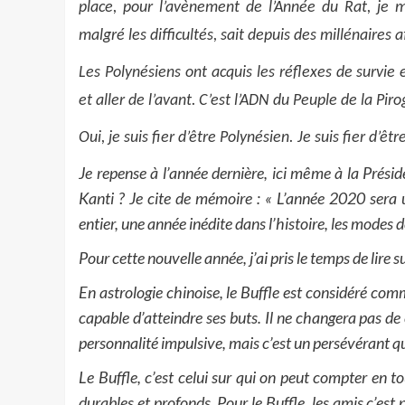
place, pour l’avènement de l’Année du Rat, je 
malgré les difficultés, sait depuis des millénaires 
Les Polynésiens ont acquis les réflexes de survie e
et aller de l’avant.
C’est l’ADN du Peuple de la Pi
Oui, je suis fier d’être Polynésien. Je suis fier d’
Je repense à l’année dernière, ici même à la Pré
Kanti ? Je cite de mémoire : «
L’année 2020 sera
entier, une année inédite dans l’histoire, les modes 
Pour cette nouvelle année, j’ai pris le temps de lire su
En astrologie chinoise, le Buffle est considéré comm
capable d’atteindre ses buts. Il ne changera pas de c
personnalité impulsive, mais c’est un persévérant qui
Le Buffle, c’est celui sur qui on peut compter en tou
durables et profonds. Pour le Buffle, les amis c’est p