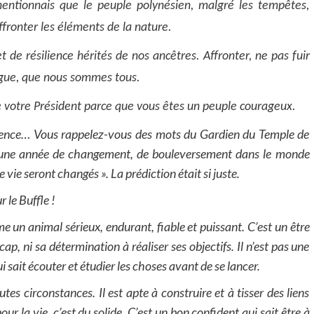
mentionnais que le peuple polynésien, malgré les tempêtes,
affronter les éléments de la nature.
t de résilience hérités de nos ancêtres. Affronter, ne pas fuir
rogue, que nous sommes tous.
être votre Président parce que vous êtes un peuple courageux.
sidence… Vous rappelez-vous des mots du Gardien du Temple de
 une année de changement, de bouleversement dans le monde
de vie seront changés
». La prédiction était si juste.
r le Buffle !
e un animal sérieux, endurant, fiable et puissant. C’est un être
ap, ni sa détermination à réaliser ses objectifs. Il n’est pas une
 sait écouter et étudier les choses avant de se lancer.
tes circonstances. Il est apte à construire et à tisser des liens
our la vie, c’est du solide. C’est un bon confident qui sait être à