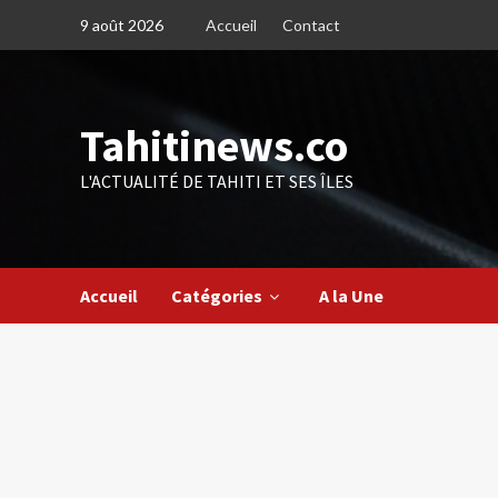
Skip
9 août 2026
Accueil
Contact
to
content
Tahitinews.co
L'ACTUALITÉ DE TAHITI ET SES ÎLES
Accueil
Catégories
A la Une