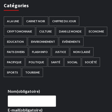
Catégories
A LA UNE
CARNET NOIR
CHIFFRE DU JOUR
CRYPTOMONNAIE
CULTURE
DANS LE MONDE
ECONOMIE
EDUCATION
ENVIRONNEMENT
EVÉNEMENTS
FAITS DIVERS
FLASH INFO
JUSTICE
NON CLASSÉ
PACIFIQUE
POLITIQUE
SANTÉ
SOCIAL
SOCIÉTÉ
SPORTS
TOURISME
Nom
(obligatoire)
E-mail
(obligatoire)