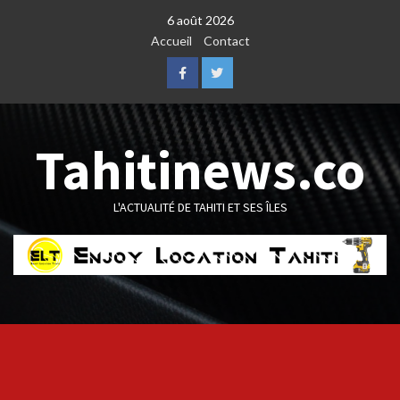
Skip
6 août 2026
to
Accueil
Contact
content
Facebook
Twitter
Tahitinews.co
L'ACTUALITÉ DE TAHITI ET SES ÎLES