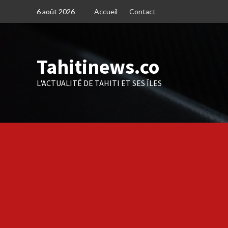
Skip
6 août 2026
Accueil
Contact
to
content
Tahitinews.co
L'ACTUALITÉ DE TAHITI ET SES ÎLES