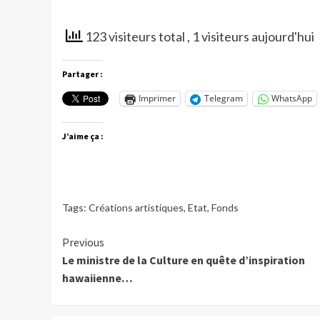
123 visiteurs total
, 1 visiteurs aujourd'hui
Partager :
Imprimer
Telegram
WhatsApp
J’aime ça :
Tags:
Créations artistiques
,
Etat
,
Fonds
Continue
Previous
Le ministre de la Culture en quête d’inspiration
Reading
hawaiienne…