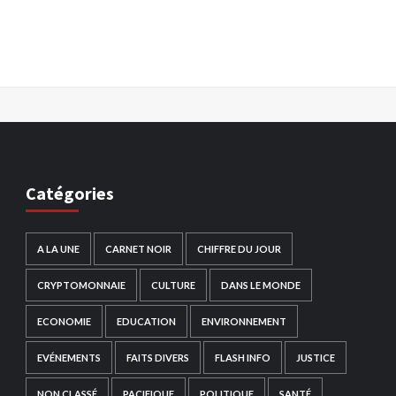
Catégories
A LA UNE
CARNET NOIR
CHIFFRE DU JOUR
CRYPTOMONNAIE
CULTURE
DANS LE MONDE
ECONOMIE
EDUCATION
ENVIRONNEMENT
EVÉNEMENTS
FAITS DIVERS
FLASH INFO
JUSTICE
NON CLASSÉ
PACIFIQUE
POLITIQUE
SANTÉ