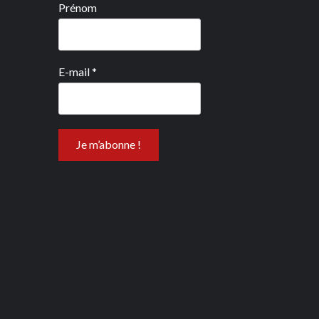
Prénom
E-mail
*