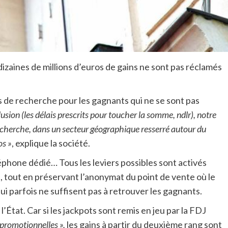
dizaines de millions d’euros de gains ne sont pas réclamés
is de recherche pour les gagnants qui ne se sont pas
usion (les délais prescrits pour toucher la somme, ndlr), notre
echerche, dans un secteur géographique resserré autour du
os »
, explique la société.
phone dédié… Tous les leviers possibles sont activés
, tout en préservant l’anonymat du point de vente où le
i parfois ne suffisent pas à retrouver les gagnants.
tat. Car si les jackpots sont remis en jeu par la FDJ
 promotionnelles »,
les gains à partir du deuxième rang sont