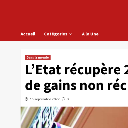
Accueil
Catégories
A la Une
Dans le monde
L’Etat récupère 
de gains non ré
15 septembre 2022
0