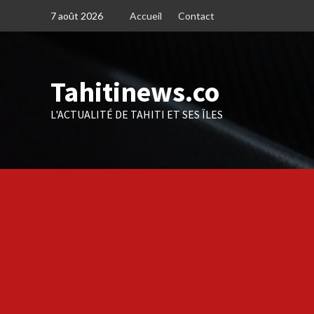
Skip
7 août 2026
Accueil
Contact
to
content
Tahitinews.co
L'ACTUALITÉ DE TAHITI ET SES ÎLES