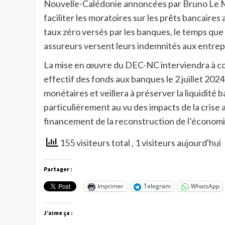
Nouvelle-Calédonie annoncées par Bruno Le Ma
faciliter les moratoires sur les prêts bancaires
taux zéro versés par les banques, le temps que 
assureurs versent leurs indemnités aux entrep
La mise en œuvre du DEC-NC interviendra à c
effectif des fonds aux banques le 2 juillet 20
monétaires et veillera à préserver la liquidité 
particulièrement au vu des impacts de la crise
financement de la reconstruction de l’économi
155 visiteurs total
, 1 visiteurs aujourd'hui
Partager :
Imprimer
Telegram
WhatsApp
J’aime ça :