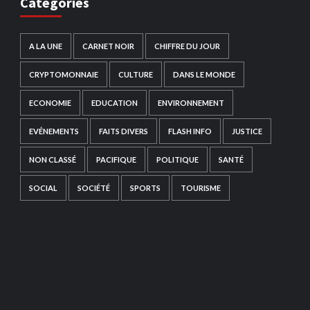
Catégories
A LA UNE
CARNET NOIR
CHIFFRE DU JOUR
CRYPTOMONNAIE
CULTURE
DANS LE MONDE
ECONOMIE
EDUCATION
ENVIRONNEMENT
EVÉNEMENTS
FAITS DIVERS
FLASH INFO
JUSTICE
NON CLASSÉ
PACIFIQUE
POLITIQUE
SANTÉ
SOCIAL
SOCIÉTÉ
SPORTS
TOURISME