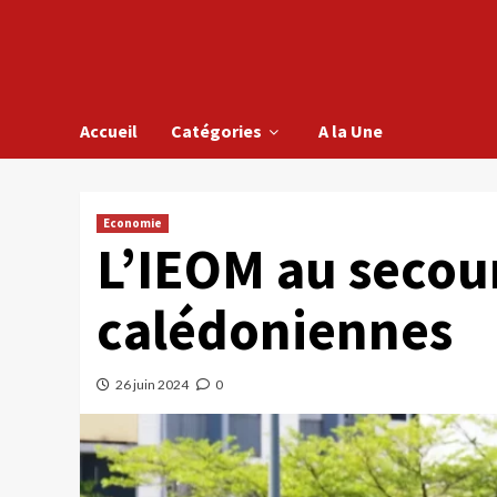
Accueil
Catégories
A la Une
Economie
L’IEOM au secour
calédoniennes
26 juin 2024
0