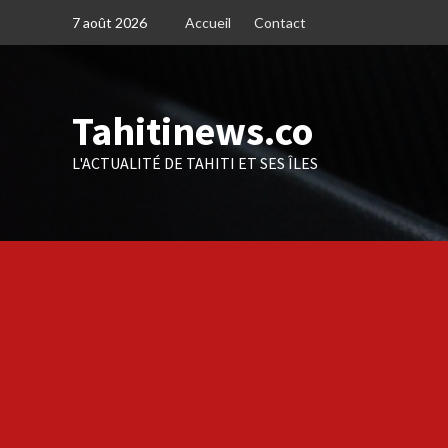
Skip
7 août 2026
Accueil
Contact
to
content
Tahitinews.co
L'ACTUALITÉ DE TAHITI ET SES ÎLES