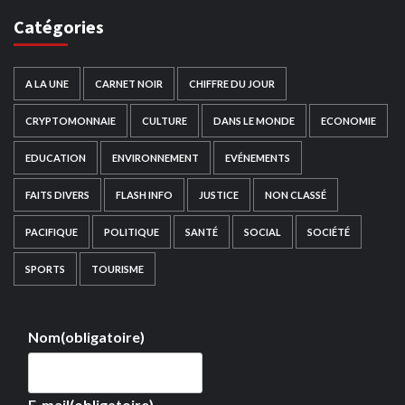
Catégories
A LA UNE
CARNET NOIR
CHIFFRE DU JOUR
CRYPTOMONNAIE
CULTURE
DANS LE MONDE
ECONOMIE
EDUCATION
ENVIRONNEMENT
EVÉNEMENTS
FAITS DIVERS
FLASH INFO
JUSTICE
NON CLASSÉ
PACIFIQUE
POLITIQUE
SANTÉ
SOCIAL
SOCIÉTÉ
SPORTS
TOURISME
Nom
(obligatoire)
E-mail
(obligatoire)