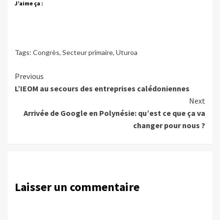
J’aime ça :
Tags:
Congrès
,
Secteur primaire
,
Uturoa
Continue
Previous
L’IEOM au secours des entreprises calédoniennes
Reading
Next
Arrivée de Google en Polynésie: qu’est ce que ça va
changer pour nous ?
Laisser un commentaire