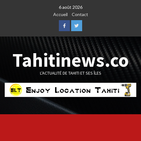
Skip
6 août 2026
to
Accueil
Contact
content
Facebook
Twitter
Tahitinews.co
L'ACTUALITÉ DE TAHITI ET SES ÎLES