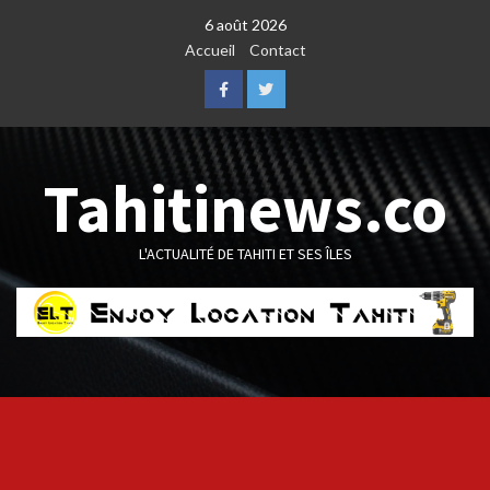
Skip
6 août 2026
to
Accueil
Contact
content
Facebook
Twitter
Tahitinews.co
L'ACTUALITÉ DE TAHITI ET SES ÎLES