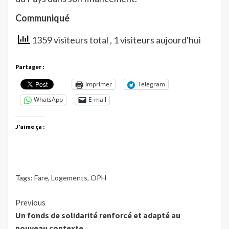
Communiqué
1359 visiteurs total
, 1 visiteurs aujourd'hui
Partager :
Imprimer
Telegram
WhatsApp
E-mail
J’aime ça :
Tags:
Fare
,
Logements
,
OPH
Continue
Previous
Un fonds de solidarité renforcé et adapté au
Reading
nouveau contexte