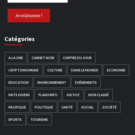
Catégories
A LA UNE
CARNET NOIR
CHIFFRE DU JOUR
CRYPTOMONNAIE
CULTURE
DANS LE MONDE
ECONOMIE
EDUCATION
ENVIRONNEMENT
EVÉNEMENTS
FAITS DIVERS
FLASH INFO
JUSTICE
NON CLASSÉ
PACIFIQUE
POLITIQUE
SANTÉ
SOCIAL
SOCIÉTÉ
SPORTS
TOURISME