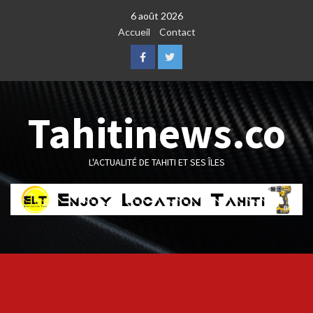
Skip
6 août 2026
to
Accueil
Contact
content
Facebook
Twitter
Tahitinews.co
L'ACTUALITÉ DE TAHITI ET SES ÎLES