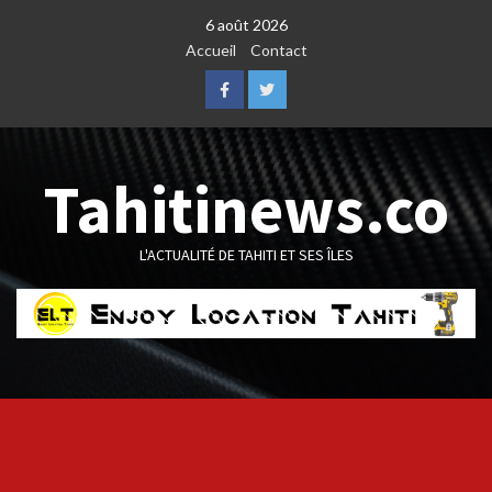
Skip
6 août 2026
to
Accueil
Contact
content
Facebook
Twitter
Tahitinews.co
L'ACTUALITÉ DE TAHITI ET SES ÎLES