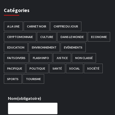
Catégories
A LA UNE
CARNET NOIR
CHIFFRE DU JOUR
CRYPTOMONNAIE
CULTURE
DANS LE MONDE
ECONOMIE
EDUCATION
ENVIRONNEMENT
EVÉNEMENTS
FAITS DIVERS
FLASH INFO
JUSTICE
NON CLASSÉ
PACIFIQUE
POLITIQUE
SANTÉ
SOCIAL
SOCIÉTÉ
SPORTS
TOURISME
Nom
(obligatoire)