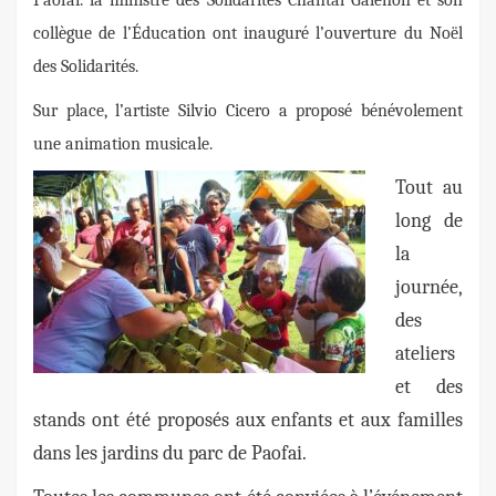
Paofai.
la ministre des Solidarités Chantal Galenon et son
collègue de l’Éducation ont inauguré l’ouverture du Noël
des Solidarités.
Sur place, l’artiste Silvio Cicero a proposé bénévolement
une animation musicale.
Tout au
long de
la
journée,
des
ateliers
et des
stands ont été proposés aux enfants et aux familles
dans les jardins du parc de Paofai.