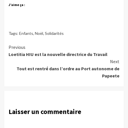
J’aime ça :
Tags:
Enfants
,
Noël
,
Solidarités
Continue
Previous
Loetitia HIU est la nouvelle directrice du Travail
Reading
Next
Tout est rentré dans l’ordre au Port autonome de
Papeete
Laisser un commentaire