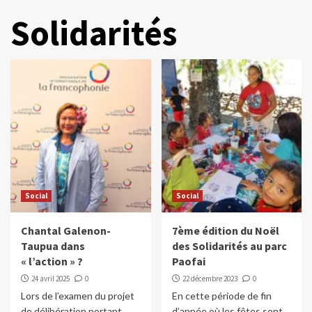
Solidarités
Social
Social
Chantal Galenon-
7ème édition du Noël
Taupua dans
des Solidarités au parc
« l’action » ?
Paofai
24 avril 2025
0
22 décembre 2023
0
Lors de l’examen du projet
En cette période de fin
de délibération portant
d’année où les fêtes sont