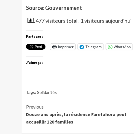
Source: Gouvernement
477 visiteurs total
, 1 visiteurs aujourd'hui
Partager :
Imprimer
Telegram
WhatsApp
J’aime ça :
Tags:
Solidarités
Continue
Previous
Douze ans après, la résidence Faretahora peut
Reading
accueillir 120 familles