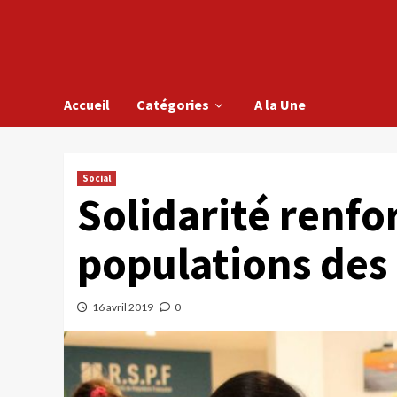
Accueil
Catégories
A la Une
Social
Solidarité renfo
populations des 
16 avril 2019
0