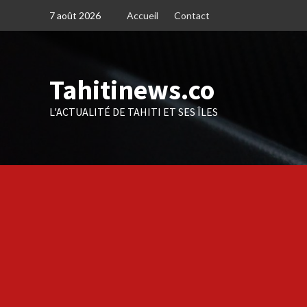
Skip
7 août 2026
Accueil
Contact
to
content
Tahitinews.co
L'ACTUALITÉ DE TAHITI ET SES ÎLES