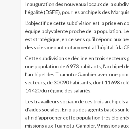
Inauguration des nouveaux locaux de la subdivisi
l’égalité (DSFE), pour les archipels des Marqu
L’objectif de cette subdivision est la prise en 
équipe polyvalente proche de la population. Le
est stratégique, en ce sens qu’il répond aux bes
des voies menant notamment à l’hôpital, à la C
Cette subdivision se décline en trois secteurs 
une population de 6 973 habitants, l’archipel 
l’archipel des Tuamotu-Gambier avec une populat
secteurs, de 30 090 habitants, dont 11 698 relè
14 420 du régime des salariés.
Les travailleurs sociaux de ces trois archipels
d’aides sociales. En plus des agents basés sur
afin d’approcher cette population très éloigné
missions aux Tuamotu-Gambier, 9 missions aux 