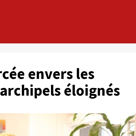
rcée envers les
archipels éloignés