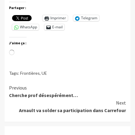
Partager :
Imprimer
Telegram
WhatsApp
E-mail
J’aime ça :
Chargement…
Tags:
Frontières
,
UE
Continue
Previous
Cherche prof désespérément…
Reading
Next
Arnault va solder sa participation dans Carrefour