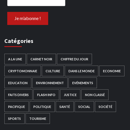
Catégories
A LA UNE
CARNET NOIR
CHIFFRE DU JOUR
CRYPTOMONNAIE
CULTURE
DANS LE MONDE
ECONOMIE
EDUCATION
ENVIRONNEMENT
EVÉNEMENTS
FAITS DIVERS
FLASH INFO
JUSTICE
NON CLASSÉ
PACIFIQUE
POLITIQUE
SANTÉ
SOCIAL
SOCIÉTÉ
SPORTS
TOURISME