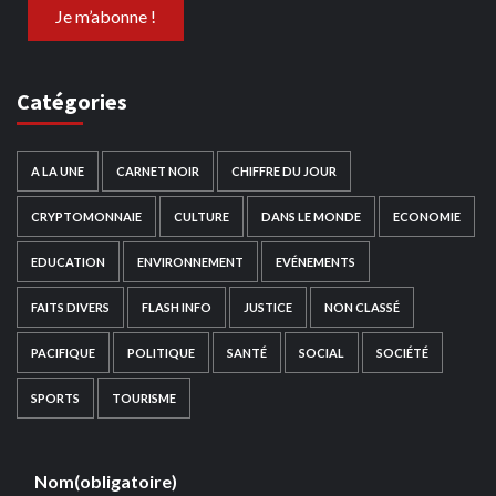
Catégories
A LA UNE
CARNET NOIR
CHIFFRE DU JOUR
CRYPTOMONNAIE
CULTURE
DANS LE MONDE
ECONOMIE
EDUCATION
ENVIRONNEMENT
EVÉNEMENTS
FAITS DIVERS
FLASH INFO
JUSTICE
NON CLASSÉ
PACIFIQUE
POLITIQUE
SANTÉ
SOCIAL
SOCIÉTÉ
SPORTS
TOURISME
Nom
(obligatoire)