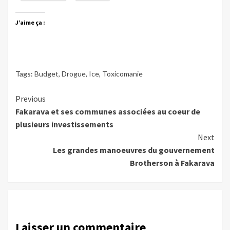
J’aime ça :
Tags:
Budget
,
Drogue
,
Ice
,
Toxicomanie
Continue
Previous
Fakarava et ses communes associées au coeur de
Reading
plusieurs investissements
Next
Les grandes manoeuvres du gouvernement
Brotherson à Fakarava
Laisser un commentaire